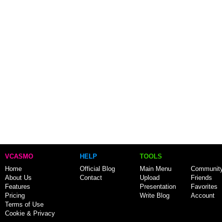
VCASMO
HELP
TOOLS
Home
Official Blog
Main Menu
Communit
About Us
Contact
Upload
Friends
Features
Presentation
Favorites
Pricing
Write Blog
Account
Terms of Use
Cookie & Privacy