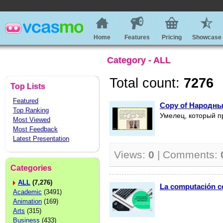
Home
Features
Pricing
Showcase
Category - ALL
Total count:
7276
Top Lists
Featured
Copy of Народн
Top Ranking
Умелец, который п
Most Viewed
Most Feedback
Latest Presentation
Views:
0
| Comments:
Categories
ALL
(7,276)
La computación co
Academic
(3491)
Animation
(169)
Arts
(315)
Business
(433)