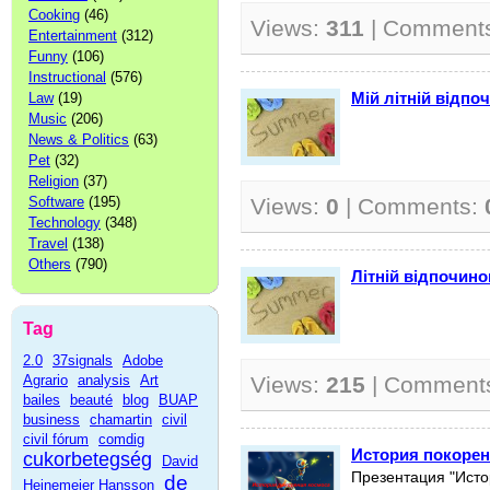
Cooking
(46)
Views:
311
| Comment
Entertainment
(312)
Funny
(106)
Instructional
(576)
Мій літній відпо
Law
(19)
Music
(206)
News & Politics
(63)
Pet
(32)
Religion
(37)
Software
(195)
Views:
0
| Comments:
Technology
(348)
Travel
(138)
Others
(790)
Літній відпочино
Tag
2.0
37signals
Adobe
Agrario
analysis
Art
Views:
215
| Comment
bailes
beauté
blog
BUAP
business
chamartin
civil
civil fórum
comdig
История покорен
cukorbetegség
David
Презентация "Исто
de
Heinemeier Hansson