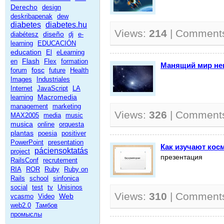
Derecho
design
deskribapenak
dew
diabetes
diabetes.hu
Views:
214
| Comment
diseño
diabétesz
dj
e-
learning
EDUCACIÓN
education
El
eLearning
Flash
en
Flex
formation
Манящий мир не
fosc
forum
future
Health
Images
Industriales
Internet
JavaScript
LA
Macromedia
learning
management
marketing
Views:
326
| Comment
MAX2005
media
music
musica
online
orquesta
plantas
poesia
positiver
PowerPoint
presentation
Как изучают кос
páciensoktatás
project
презентация
RailsConf
recrutement
RIA
ROR
Ruby
Ruby on
Rails
school
sinfonica
social
test
tv
Unisinos
Views:
310
| Comment
Web
vcasmo
Video
web2.0
Тамбов
промыслы