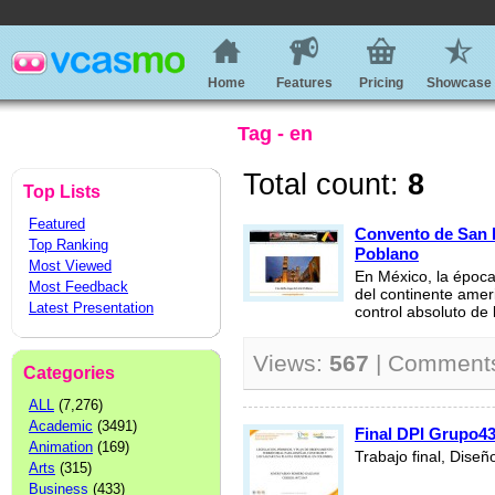
Home
Features
Pricing
Showcase
Tag - en
Total count:
8
Top Lists
Featured
Convento de San F
Top Ranking
Poblano
Most Viewed
En México, la época
Most Feedback
del continente amer
Latest Presentation
control absoluto de 
Views:
567
| Comment
Categories
ALL
(7,276)
Academic
(3491)
Final DPI Grupo4
Animation
(169)
Trabajo final, Diseñ
Arts
(315)
Business
(433)