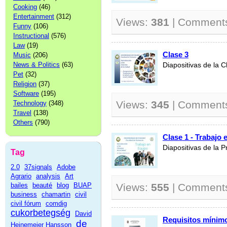
Cooking
(46)
Entertainment
(312)
Views:
381
| Comment
Funny
(106)
Instructional
(576)
Law
(19)
Clase 3
Music
(206)
News & Politics
(63)
Diapositivas de la C
Pet
(32)
Religion
(37)
Software
(195)
Views:
345
| Comment
Technology
(348)
Travel
(138)
Others
(790)
Clase 1 - Trabajo
Diapositivas de la 
Tag
2.0
37signals
Adobe
Agrario
analysis
Art
bailes
beauté
blog
BUAP
Views:
555
| Comment
business
chamartin
civil
civil fórum
comdig
cukorbetegség
David
Requisitos mínimo
de
Heinemeier Hansson