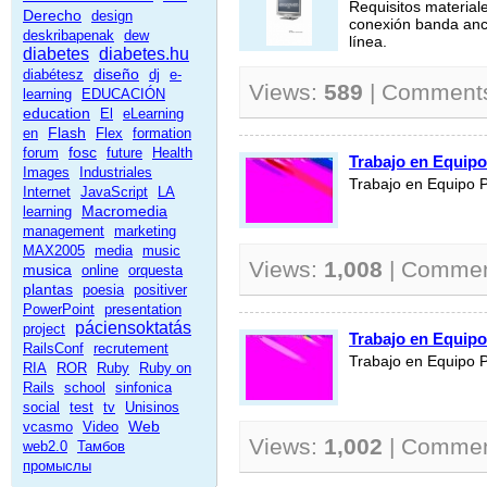
Requisitos materia
Derecho
design
conexión banda anch
deskribapenak
dew
línea.
diabetes
diabetes.hu
diseño
diabétesz
dj
e-
Views:
589
| Comment
learning
EDUCACIÓN
education
El
eLearning
Flash
en
Flex
formation
fosc
forum
future
Health
Trabajo en Equipo
Images
Industriales
Trabajo en Equipo P
Internet
JavaScript
LA
Macromedia
learning
management
marketing
MAX2005
media
music
Views:
1,008
| Comme
musica
online
orquesta
plantas
poesia
positiver
PowerPoint
presentation
páciensoktatás
project
Trabajo en Equipo
RailsConf
recrutement
Trabajo en Equipo P
RIA
ROR
Ruby
Ruby on
Rails
school
sinfonica
social
test
tv
Unisinos
Web
vcasmo
Video
Views:
1,002
| Comme
web2.0
Тамбов
промыслы