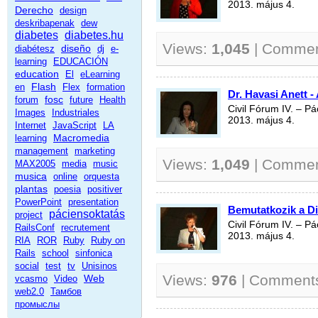
2013. május 4.
Derecho
design
deskribapenak
dew
diabetes
diabetes.hu
Views:
1,045
| Comme
diseño
diabétesz
dj
e-
learning
EDUCACIÓN
education
El
eLearning
Flash
en
Flex
formation
Dr. Havasi Anett - 
fosc
forum
future
Health
Civil Fórum IV. – P
Images
Industriales
2013. május 4.
Internet
JavaScript
LA
Macromedia
learning
management
marketing
Views:
1,049
| Comme
MAX2005
media
music
musica
online
orquesta
plantas
poesia
positiver
PowerPoint
presentation
Bemutatkozik a D
páciensoktatás
project
Civil Fórum IV. – P
RailsConf
recrutement
2013. május 4.
RIA
ROR
Ruby
Ruby on
Rails
school
sinfonica
social
test
tv
Unisinos
Views:
976
| Comment
Web
vcasmo
Video
web2.0
Тамбов
промыслы