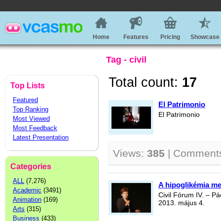
Home
Features
Pricing
Showcase
Tag - civil
Total count:
17
Top Lists
Featured
El Patrimonio
Top Ranking
El Patrimonio
Most Viewed
Most Feedback
Latest Presentation
Views:
385
| Comment
Categories
ALL
(7,276)
A hipoglikémia me
Academic
(3491)
Civil Fórum IV. – P
Animation
(169)
2013. május 4.
Arts
(315)
Business
(433)