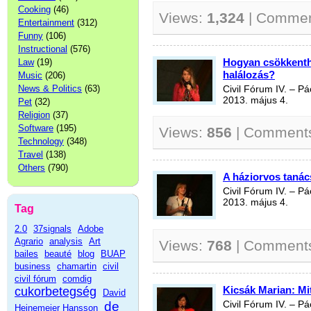
Cooking
(46)
Views:
1,324
| Comme
Entertainment
(312)
Funny
(106)
Instructional
(576)
Hogyan csökkenthe
Law
(19)
halálozás?
Music
(206)
News & Politics
(63)
Civil Fórum IV. – P
2013. május 4.
Pet
(32)
Religion
(37)
Software
(195)
Views:
856
| Comment
Technology
(348)
Travel
(138)
Others
(790)
A háziorvos tanác
Civil Fórum IV. – P
2013. május 4.
Tag
2.0
37signals
Adobe
Agrario
analysis
Art
Views:
768
| Comment
bailes
beauté
blog
BUAP
business
chamartin
civil
civil fórum
comdig
Kicsák Marian: Mi
cukorbetegség
David
de
Civil Fórum IV. – P
Heinemeier Hansson