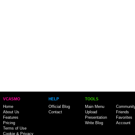
VCASMO
HELP
TOOLS
Home
Official Blog
Main Menu
Communit
About Us
Contact
Upload
Friends
Features
Presentation
Favorites
Pricing
Write Blog
Account
Terms of Use
Cookie & Privacy