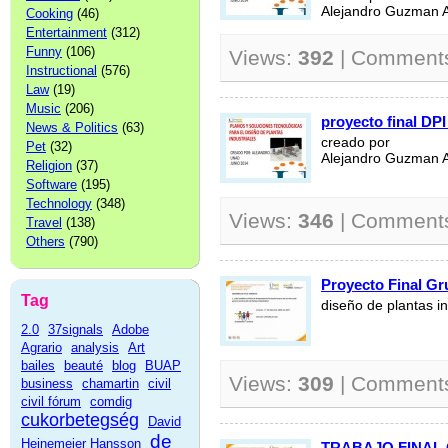
Alejandro Guzman 
Cooking
(46)
Entertainment
(312)
Funny
(106)
Views:
392
| Comment
Instructional
(576)
Law
(19)
Music
(206)
proyecto final DP
News & Politics
(63)
creado por
Pet
(32)
Alejandro Guzman 
Religion
(37)
Software
(195)
Technology
(348)
Views:
346
| Comment
Travel
(138)
Others
(790)
Proyecto Final Gr
Tag
diseño de plantas in
2.0
37signals
Adobe
Agrario
analysis
Art
bailes
beauté
blog
BUAP
Views:
309
| Comment
business
chamartin
civil
civil fórum
comdig
cukorbetegség
David
de
Heinemeier Hansson
TRABAJO FINAL