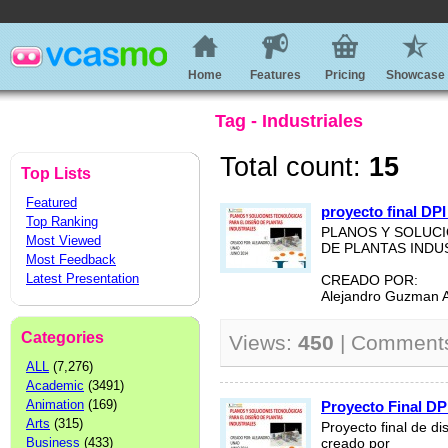
Home
Features
Pricing
Showcase
Tag - Industriales
Total count:
15
Top Lists
Featured
proyecto final DP
Top Ranking
PLANOS Y SOLUCI
Most Viewed
DE PLANTAS INDU
Most Feedback
Latest Presentation
CREADO POR:
Alejandro Guzman 
Categories
Views:
450
| Comment
ALL
(7,276)
Academic
(3491)
Animation
(169)
Proyecto Final D
Arts
(315)
Proyecto final de di
Business
(433)
creado por