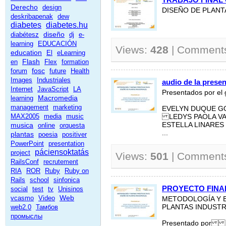
Derecho
design
DISEÑO DE PLANT
deskribapenak
dew
diabetes
diabetes.hu
diseño
diabétesz
dj
e-
learning
EDUCACIÓN
Views:
428
| Comment
education
El
eLearning
Flash
en
Flex
formation
fosc
forum
future
Health
Images
Industriales
audio de la prese
Internet
JavaScript
LA
Presentados por el
Macromedia
learning
management
marketing
EVELYN DUQUE GO
MAX2005
media
music
LEDYS PAOLA VA
musica
ESTELLA LINARES
online
orquesta
...
plantas
poesia
positiver
PowerPoint
presentation
páciensoktatás
project
Views:
501
| Comment
RailsConf
recrutement
RIA
ROR
Ruby
Ruby on
Rails
school
sinfonica
PROYECTO FINA
social
test
tv
Unisinos
Web
vcasmo
Video
METODOLOGÍA Y B
web2.0
Тамбов
PLANTAS INDUSTR
промыслы
Presentado por 