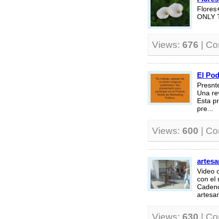
Flores
ONLY 
Views:
676
| C
El Pod
Presnt
Una re
Esta p
pre...
Views:
600
| C
artesa
Video 
con el 
Cadenc
artesa
Views:
630
| C