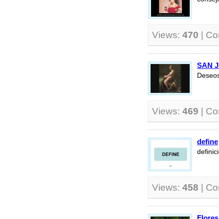
Views:
470
| C
SAN 
Deseo
Views:
469
| C
define
defini
Views:
458
| C
Flore