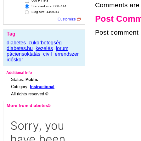
Use HTTPS
Comments are h
Standard size: 800x414
Blog size: 440x347
Post Comm
Customize
Post comment i
Tag
diabetes
cukorbetegség
diabetes.hu
kezelés
forum
páciensoktatás
civil
érrendszer
időskor
Additional Info
Status:
Public
Category:
Instructional
All rights reserved ©
More from diabetes5