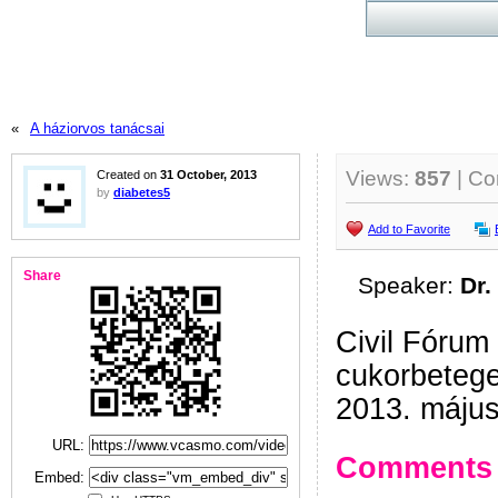
«
A háziorvos tanácsai
Views:
857
| C
Created on
31 October, 2013
by
diabetes5
Add to Favorite
Share
Speaker:
Dr.
Civil Fórum
cukorbeteg
2013. május
URL:
Comments
Embed: