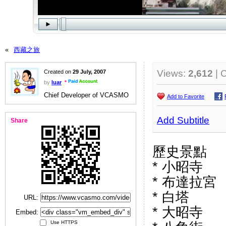
«
西藏之旅
Views:
2,612
| 
Created on
29 July, 2007
by
luar
Chief Developer of VCASMO
Add to Favorite
Add Subtitle
Share
歷史景點
* 小昭寺
* 布達拉宮
* 白塔
URL:
* 大昭寺
Embed:
Use HTTPS