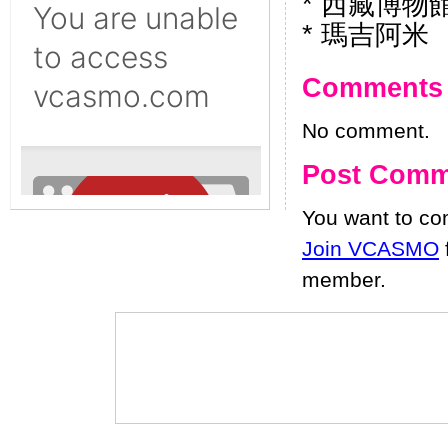
* 西藏博物
* 瑪吉阿米
Comments
No comment.
Post Comm
You want to c
Join VCASMO
member.