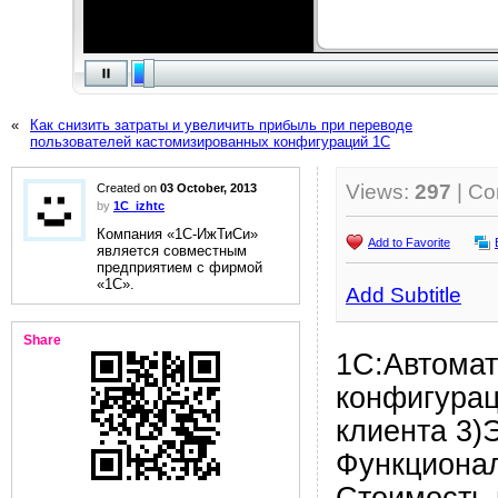
«
Как снизить затраты и увеличить прибыль при переводе
пользователей кастомизированных конфигураций 1С
Views:
297
| C
Created on
03 October, 2013
by
1C_izhtc
Компания «1С-ИжТиСи»
Add to Favorite
является совместным
предприятием с фирмой
«1С».
Add Subtitle
Share
1С:Автомат
конфигурац
клиента 3)
Функционал