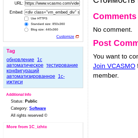
Стоимость 
URL:
Embed:
Comments
Use HTTPS
Standard size: 850x360
No comment.
Blog size: 440x360
Customize
Post Comm
Tag
You want to c
обновление
1с
Join VCASMO
автоматическое
тестирование
конфигураций
member.
автоматизированное
1с-
ижтиси
Additional Info
Status:
Public
Category:
Software
All rights reserved ©
More from 1C_izhtc