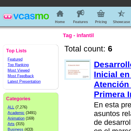
Home
Features
Pricing
Showcase
Tag - infantil
Total count:
6
Top Lists
Featured
Desarroll
Top Ranking
Most Viewed
Inicial e
Most Feedback
Latest Presentation
Atención 
Primera I
Categories
En esta pre
ALL
(7,276)
asuntos rel
Academic
(3491)
Animation
(169)
de desarrol
Arts
(315)
Business
(433)