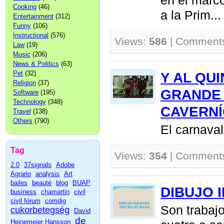
en el marco
Cooking
(46)
a la Prim...
Entertainment
(312)
Funny
(106)
Instructional
(576)
Views:
586
| Comment
Law
(19)
Music
(206)
News & Politics
(63)
Pet
(32)
Y AL QUI
Religion
(37)
GRANDE 
Software
(195)
Technology
(348)
CAVERN
Travel
(138)
Others
(790)
El carnaval
Tag
Views:
354
| Comment
2.0
37signals
Adobe
Agrario
analysis
Art
bailes
beauté
blog
BUAP
DIBUJO 
business
chamartin
civil
civil fórum
comdig
Son trabaj
cukorbetegség
David
de
Heinemeier Hansson