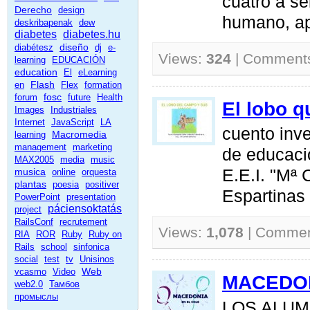
cuatro a se
Derecho
design
humano, ap
deskribapenak
dew
diabetes
diabetes.hu
diseño
diabétesz
dj
e-
Views:
324
| Comment
learning
EDUCACIÓN
education
El
eLearning
Flash
en
Flex
formation
fosc
forum
future
Health
El lobo q
Images
Industriales
Internet
JavaScript
LA
cuento inve
Macromedia
learning
management
marketing
de educació
MAX2005
media
music
E.E.I. "Mª 
musica
online
orquesta
plantas
poesia
positiver
Espartinas
PowerPoint
presentation
páciensoktatás
project
RailsConf
recrutement
Views:
1,078
| Comme
RIA
ROR
Ruby
Ruby on
Rails
school
sinfonica
social
test
tv
Unisinos
Web
vcasmo
Video
MACEDON
web2.0
Тамбов
промыслы
LOS ALUM