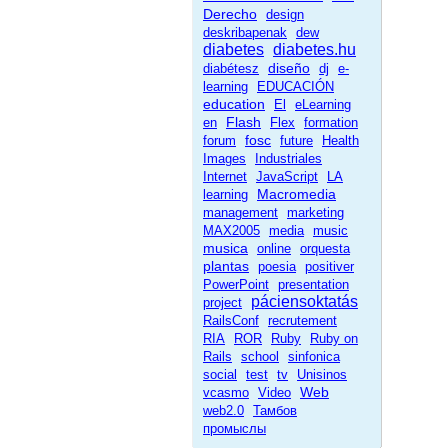
Derecho
design
deskribapenak
dew
diabetes
diabetes.hu
diseño
diabétesz
dj
e-
learning
EDUCACIÓN
education
El
eLearning
Flash
en
Flex
formation
fosc
forum
future
Health
Images
Industriales
Internet
JavaScript
LA
Macromedia
learning
management
marketing
MAX2005
media
music
musica
online
orquesta
plantas
poesia
positiver
PowerPoint
presentation
páciensoktatás
project
RailsConf
recrutement
RIA
ROR
Ruby
Ruby on
Rails
school
sinfonica
social
test
tv
Unisinos
Web
vcasmo
Video
web2.0
Тамбов
промыслы