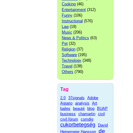
Cooking
(46)
Entertainment
(312)
Funny
(106)
Instructional
(576)
Law
(19)
Music
(206)
News & Politics
(63)
Pet
(32)
Religion
(37)
Software
(195)
Technology
(348)
Travel
(138)
Others
(790)
Tag
2.0
37signals
Adobe
Agrario
analysis
Art
bailes
beauté
blog
BUAP
business
chamartin
civil
civil fórum
comdig
cukorbetegség
David
de
Heinemeier Hansson