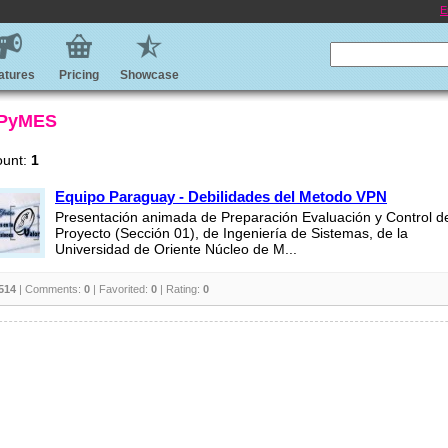
E
atures
Pricing
Showcase
 PyMES
ount:
1
Equipo Paraguay - Debilidades del Metodo VPN
Presentación animada de Preparación Evaluación y Control d
Proyecto (Sección 01), de Ingeniería de Sistemas, de la
Universidad de Oriente Núcleo de M...
514
| Comments:
0
| Favorited:
0
| Rating:
0