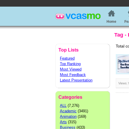
Home
Fe
Tag -
Total c
Top Lists
Featured
Top Ranking
Most Viewed
Most Feedback
Latest Presentation
Views:
Categories
ALL
(7,276)
Academic
(3491)
Animation
(169)
Arts
(315)
Business
(433)