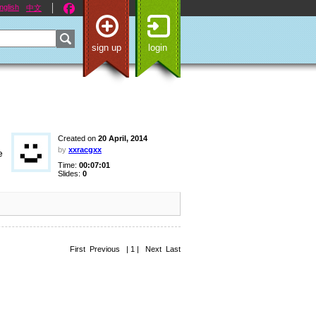
nglish
中文
sign up
login
Created on
20 April, 2014
by
xxracgxx
e
Time:
00:07:01
Slides:
0
First Previous | 1 | Next Last