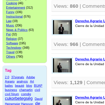
Cooking
(46)
Views:
860
| Comment
Entertainment
(312)
Funny
(106)
Instructional
(576)
Derecho Agrario 
Law
(19)
Music
(206)
Cierre de la Unidad
News & Politics
(63)
Pet
(32)
Religion
(37)
Software
(195)
Views:
966
| Comment
Technology
(348)
Travel
(138)
Others
(790)
Derecho Agrario 
Cierre de la Unidad
Tag
2.0
37signals
Adobe
Agrario
analysis
Art
Views:
1,129
| Comme
bailes
beauté
blog
BUAP
business
chamartin
civil
civil fórum
comdig
Derecho Agrario 
cukorbetegség
David
Cierre de la Unidad
de
Heinemeier Hansson