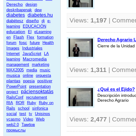
Derecho
design
deskribapenak
dew
diabetes
diabetes.hu
Views:
1,197
| Comme
diseño
diabétesz
dj
e-
learning
EDUCACIÓN
education
El
eLearning
Flash
en
Flex
formation
Derecho Agrario 
fosc
forum
future
Health
Cierre de la Unidad
Images
Industriales
Internet
JavaScript
LA
Macromedia
learning
management
marketing
Views:
1,311
| Commen
MAX2005
media
music
musica
online
orquesta
plantas
poesia
positiver
PowerPoint
presentation
¿Qué es el Ejido?
páciensoktatás
project
Descripción introduc
RailsConf
recrutement
Derecho Agrario
RIA
ROR
Ruby
Ruby on
Rails
school
sinfonica
social
test
tv
Unisinos
Views:
2,477
| Comme
Web
vcasmo
Video
web2.0
Тамбов
промыслы