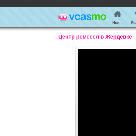
Home
Fe
Центр ремёсел в Жердевке