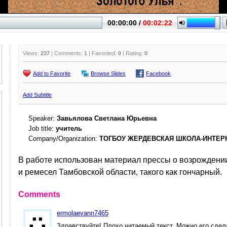
Views:
237
| Comments:
1
| Favorited:
0
| Rating:
0
Add to Favorite
Browse Slides
Facebook
Add Subtitle
Speaker:
Завьялова Светлана Юрьевна
Job title:
учитель
Company/Organization:
ТОГБОУ ЖЕРДЕВСКАЯ ШКОЛА-ИНТЕР
В работе использован материал прессы о возрождени
и ремесел Тамбовской области, такого как гончарный.
Comments
ermolaevann7465
Здравствуйте! Плохо читаемый текст. Можно его сде