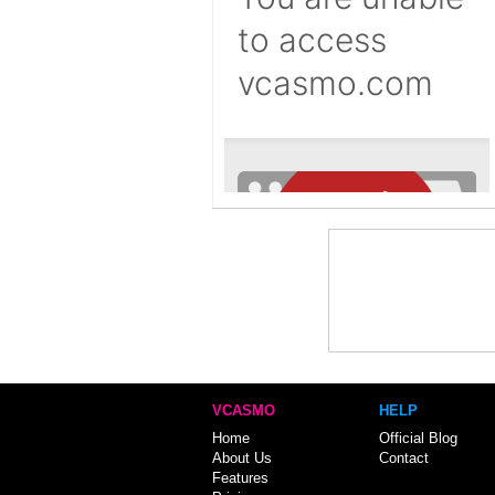
VCASMO
HELP
Home
Official Blog
About Us
Contact
Features