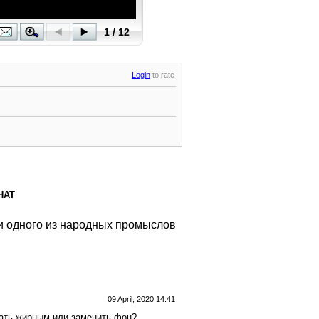
Login
to rate
НАТ
и одного из народных промыслов
09 April, 2020 14:41
лать жирным или заменить фон?