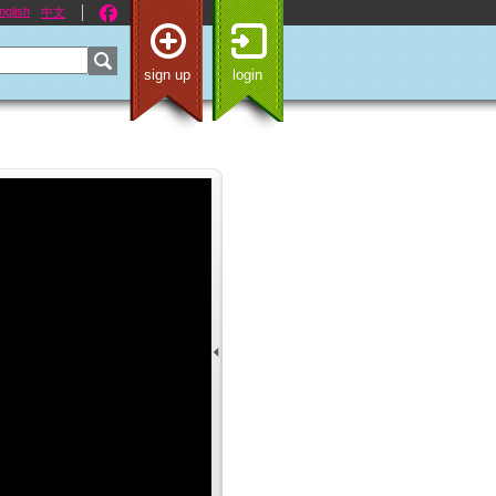
nglish
中文
sign up
login