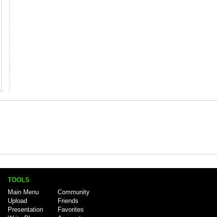
TOOLS
Main Menu
Community
Upload
Friends
Presentation
Favorites