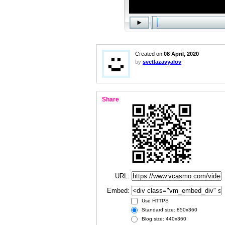
Created on
08 April, 2020
by
svetlazavyalov
Share
URL:
Embed:
Use HTTPS
Standard size: 850x360
Blog size: 440x360