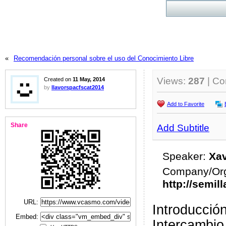
«
Recomendación personal sobre el uso del Conocimiento Libre
Views:
287
| C
Created on
11 May, 2014
by
llavorspacfscat2014
Add to Favorite
Share
Add Subtitle
Speaker:
Xav
Company/Org
http://semil
URL:
Introducció
Embed:
Intercambio