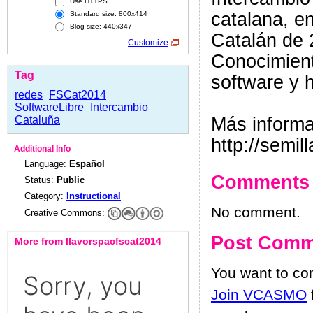
Use HTTPS
catalana, e
Standard size: 800x414
Blog size: 440x347
Catalán de 
Customize
Conocimient
Tag
software y 
redes
FSCat2014
SoftwareLibre
Intercambio
Cataluña
Más informa
http://semi
Additional Info
Language:
Español
Comments
Status:
Public
Category:
Instructional
No comment.
Creative Commons:
Post Comm
More from llavorspacfscat2014
You want to c
Join VCASMO