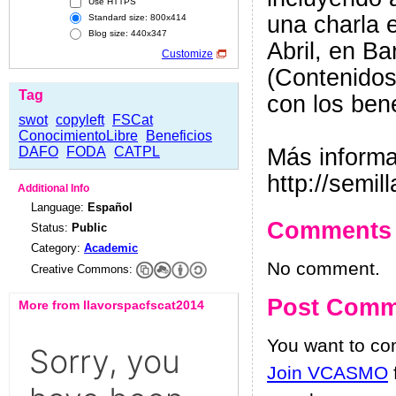
Use HTTPS
una charla 
Standard size: 800x414
Blog size: 440x347
Abril, en B
Customize
(Contenidos
Tag
con los ben
swot
copyleft
FSCat
ConocimientoLibre
Beneficios
DAFO
FODA
CATPL
Más informa
http://semi
Additional Info
Language:
Español
Comments
Status:
Public
Category:
Academic
No comment.
Creative Commons:
Post Comm
More from llavorspacfscat2014
You want to c
Join VCASMO