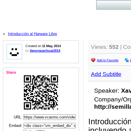
«
Introducción al Harware Libre
Views:
552
| C
Created on
11 May, 2014
by
llavorspacfscat2014
Add to Favorite
Share
Add Subtitle
Speaker:
Xav
Company/Org
http://semil
URL:
Introducción
Embed:
incluyendo 