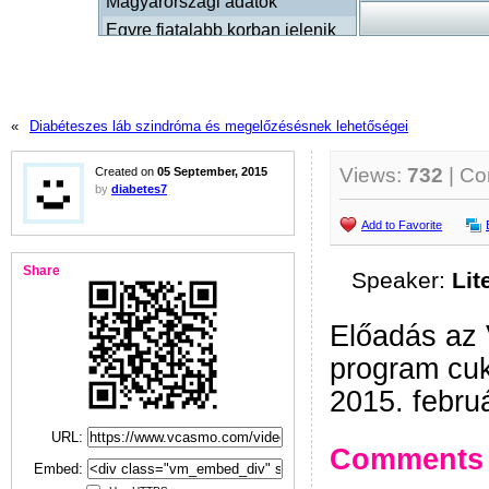
«
Diabéteszes láb szindróma és megelőzésésnek lehetőségei
Views:
732
| C
Created on
05 September, 2015
by
diabetes7
Add to Favorite
Share
Speaker:
Lit
Előadás az 
program cu
2015. febru
URL:
Comments
Embed: