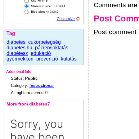
Use HTTPS
Comments are h
Standard size: 800x414
Blog size: 440x347
Post Comm
Customize
Post comment i
Tag
diabetes
cukorbetegség
diabetes.hu
páciensoktatás
diabétesz
edukáció
gyermekkori
prevenció
kutatás
Additional Info
Status:
Public
Category:
Instructional
All rights reserved ©
More from diabetes7