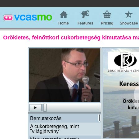
Home
Features
Pricing
Showcase
Örökletes, felnőttkori cukorbetegség kimutatása 