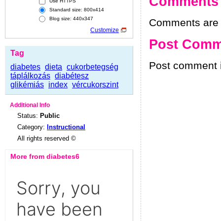
Comments
Use HTTPS
Standard size: 800x414
Blog size: 440x347
Comments are h
Customize
Post Comm
Tag
Post comment i
diabetes
dieta
cukorbetegség
táplálkozás
diabétesz
glikémiás
index
vércukorszint
Additional Info
Status:
Public
Category:
Instructional
All rights reserved ©
More from diabetes6