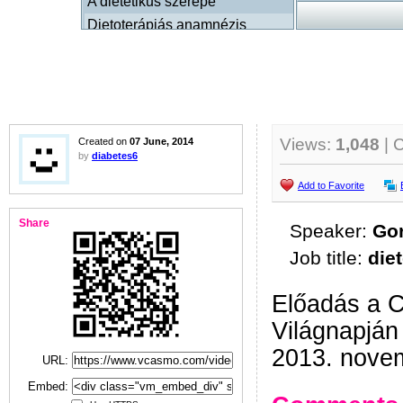
Views:
1,048
| 
Created on
07 June, 2014
by
diabetes6
Add to Favorite
Share
Speaker:
Gor
Job title:
die
Előadás a C
Világnapján
2013. nove
URL:
Embed: