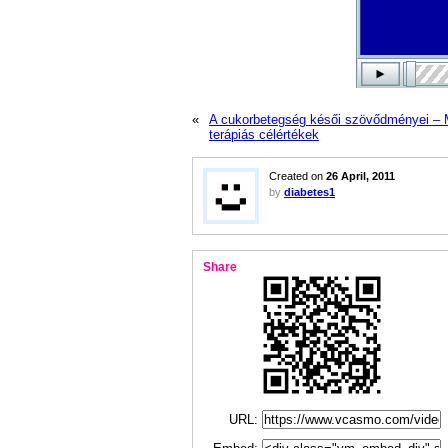
«
A cukorbetegség késői szövődményei – 
terápiás célértékek
Created on
26 April, 2011
by
diabetes1
Share
URL: