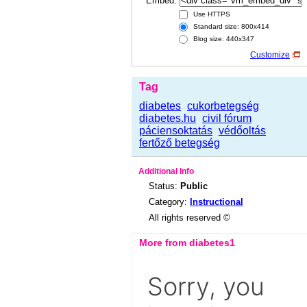
Embed:
Use HTTPS
Standard size: 800x414
Blog size: 440x347
Customize
Tag
diabetes
cukorbetegség
diabetes.hu
civil fórum
páciensoktatás
védőoltás
fertőző betegség
Additional Info
Status:
Public
Category:
Instructional
All rights reserved ©
More from diabetes1