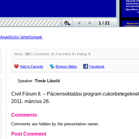
Megelőzési lehetőségek,
Views:
320
| Comments:
0
| Favorited:
0
| Rating:
0
Add to Favorite
Browse Slides
Facebook
Speaker:
Timár László
Civil Fórum II. – Páciensoktatási program cukorbetegekne
2011. március 26.
Comments
Comments are hidden by the presentation owner.
Post Comment