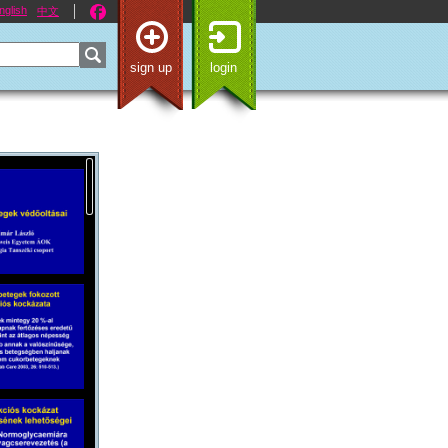
nglish
中文
sign up
login