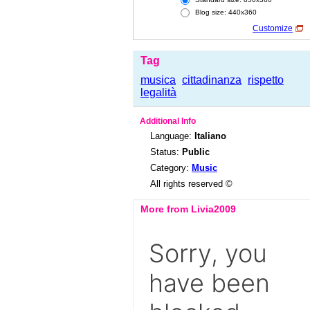
Blog size: 440x360
Customize
Tag
musica
cittadinanza
rispetto
legalità
Additional Info
Language:
Italiano
Status:
Public
Category:
Music
All rights reserved ©
More from Livia2009