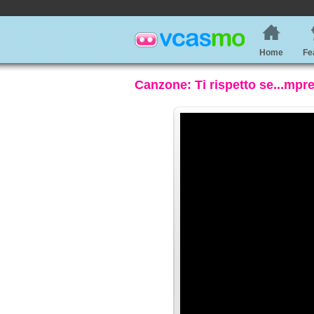
Home
Fe
Canzone: Ti rispetto se...mpr