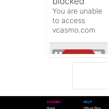
VCASMO
HELP
Home
Official Blog