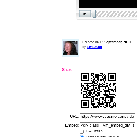
Created on
13 September, 2010
by
Livia2009
Share
URL:
Embed:
Use HTTPS
Standard size: 850x360