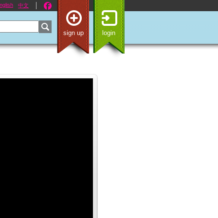
nglish
中文
sign up
login